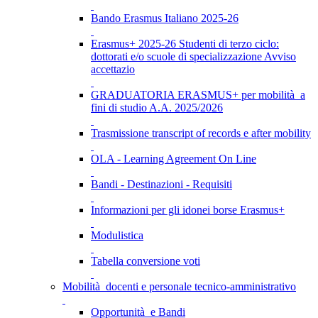
Bando Erasmus Italiano 2025-26
Erasmus+ 2025-26 Studenti di terzo ciclo:
dottorati e/o scuole di specializzazione Avviso
accettazio
GRADUATORIA ERASMUS+ per mobilità a
fini di studio A.A. 2025/2026
Trasmissione transcript of records e after mobility
OLA - Learning Agreement On Line
Bandi - Destinazioni - Requisiti
Informazioni per gli idonei borse Erasmus+
Modulistica
Tabella conversione voti
Mobilità docenti e personale tecnico-amministrativo
Opportunità e Bandi