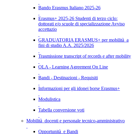
Bando Erasmus Italiano 2025-26
Erasmus+ 2025-26 Studenti di terzo ciclo:
dottorati e/o scuole di specializzazione Avviso
accettazio
GRADUATORIA ERASMUS+ per mobilità a
fini di studio A.A. 2025/2026
Trasmissione transcript of records e after mobility
OLA - Learning Agreement On Line
Bandi - Destinazioni - Requisiti
Informazioni per gli idonei borse Erasmus+
Modulistica
Tabella conversione voti
Mobilità docenti e personale tecnico-amministrativo
Opportunità e Bandi