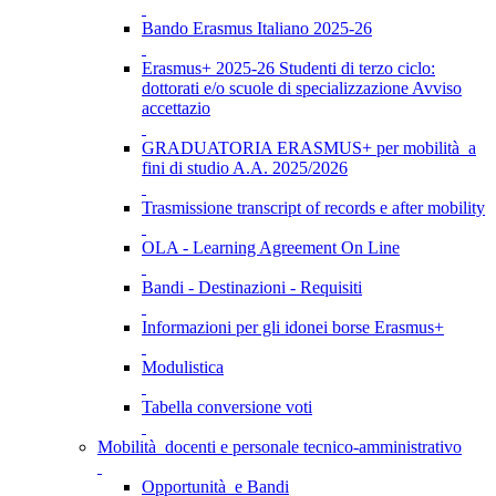
Bando Erasmus Italiano 2025-26
Erasmus+ 2025-26 Studenti di terzo ciclo:
dottorati e/o scuole di specializzazione Avviso
accettazio
GRADUATORIA ERASMUS+ per mobilità a
fini di studio A.A. 2025/2026
Trasmissione transcript of records e after mobility
OLA - Learning Agreement On Line
Bandi - Destinazioni - Requisiti
Informazioni per gli idonei borse Erasmus+
Modulistica
Tabella conversione voti
Mobilità docenti e personale tecnico-amministrativo
Opportunità e Bandi