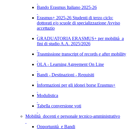
Bando Erasmus Italiano 2025-26
Erasmus+ 2025-26 Studenti di terzo ciclo:
dottorati e/o scuole di specializzazione Avviso
accettazio
GRADUATORIA ERASMUS+ per mobilità a
fini di studio A.A. 2025/2026
Trasmissione transcript of records e after mobility
OLA - Learning Agreement On Line
Bandi - Destinazioni - Requisiti
Informazioni per gli idonei borse Erasmus+
Modulistica
Tabella conversione voti
Mobilità docenti e personale tecnico-amministrativo
Opportunità e Bandi