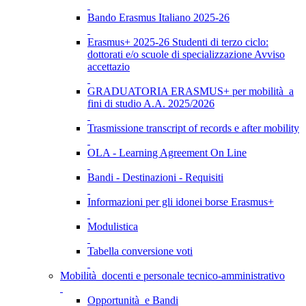
Bando Erasmus Italiano 2025-26
Erasmus+ 2025-26 Studenti di terzo ciclo:
dottorati e/o scuole di specializzazione Avviso
accettazio
GRADUATORIA ERASMUS+ per mobilità a
fini di studio A.A. 2025/2026
Trasmissione transcript of records e after mobility
OLA - Learning Agreement On Line
Bandi - Destinazioni - Requisiti
Informazioni per gli idonei borse Erasmus+
Modulistica
Tabella conversione voti
Mobilità docenti e personale tecnico-amministrativo
Opportunità e Bandi