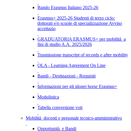
Bando Erasmus Italiano 2025-26
Erasmus+ 2025-26 Studenti di terzo ciclo:
dottorati e/o scuole di specializzazione Avviso
accettazio
GRADUATORIA ERASMUS+ per mobilità a
fini di studio A.A. 2025/2026
Trasmissione transcript of records e after mobility
OLA - Learning Agreement On Line
Bandi - Destinazioni - Requisiti
Informazioni per gli idonei borse Erasmus+
Modulistica
Tabella conversione voti
Mobilità docenti e personale tecnico-amministrativo
Opportunità e Bandi