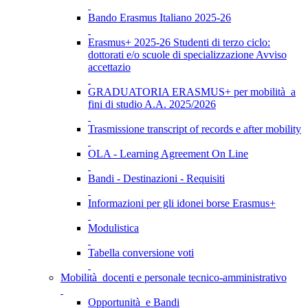
Bando Erasmus Italiano 2025-26
Erasmus+ 2025-26 Studenti di terzo ciclo:
dottorati e/o scuole di specializzazione Avviso
accettazio
GRADUATORIA ERASMUS+ per mobilità a
fini di studio A.A. 2025/2026
Trasmissione transcript of records e after mobility
OLA - Learning Agreement On Line
Bandi - Destinazioni - Requisiti
Informazioni per gli idonei borse Erasmus+
Modulistica
Tabella conversione voti
Mobilità docenti e personale tecnico-amministrativo
Opportunità e Bandi