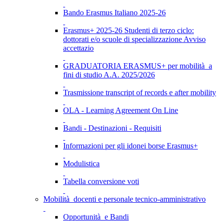
Bando Erasmus Italiano 2025-26
Erasmus+ 2025-26 Studenti di terzo ciclo:
dottorati e/o scuole di specializzazione Avviso
accettazio
GRADUATORIA ERASMUS+ per mobilità a
fini di studio A.A. 2025/2026
Trasmissione transcript of records e after mobility
OLA - Learning Agreement On Line
Bandi - Destinazioni - Requisiti
Informazioni per gli idonei borse Erasmus+
Modulistica
Tabella conversione voti
Mobilità docenti e personale tecnico-amministrativo
Opportunità e Bandi