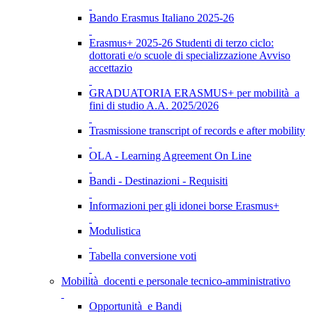
Bando Erasmus Italiano 2025-26
Erasmus+ 2025-26 Studenti di terzo ciclo:
dottorati e/o scuole di specializzazione Avviso
accettazio
GRADUATORIA ERASMUS+ per mobilità a
fini di studio A.A. 2025/2026
Trasmissione transcript of records e after mobility
OLA - Learning Agreement On Line
Bandi - Destinazioni - Requisiti
Informazioni per gli idonei borse Erasmus+
Modulistica
Tabella conversione voti
Mobilità docenti e personale tecnico-amministrativo
Opportunità e Bandi