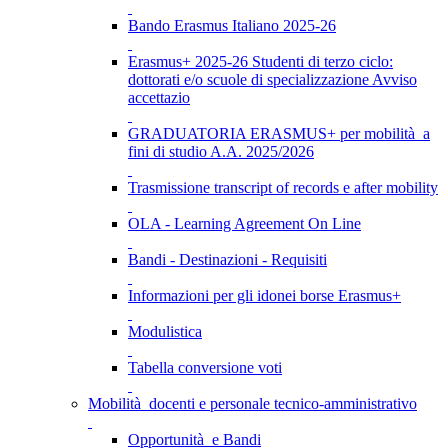
Bando Erasmus Italiano 2025-26
Erasmus+ 2025-26 Studenti di terzo ciclo:
dottorati e/o scuole di specializzazione Avviso
accettazio
GRADUATORIA ERASMUS+ per mobilità a
fini di studio A.A. 2025/2026
Trasmissione transcript of records e after mobility
OLA - Learning Agreement On Line
Bandi - Destinazioni - Requisiti
Informazioni per gli idonei borse Erasmus+
Modulistica
Tabella conversione voti
Mobilità docenti e personale tecnico-amministrativo
Opportunità e Bandi