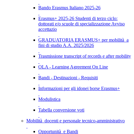
Bando Erasmus Italiano 2025-26
Erasmus+ 2025-26 Studenti di terzo ciclo:
dottorati e/o scuole di specializzazione Avviso
accettazio
GRADUATORIA ERASMUS+ per mobilità a
fini di studio A.A. 2025/2026
Trasmissione transcript of records e after mobility
OLA - Learning Agreement On Line
Bandi - Destinazioni - Requisiti
Informazioni per gli idonei borse Erasmus+
Modulistica
Tabella conversione voti
Mobilità docenti e personale tecnico-amministrativo
Opportunità e Bandi