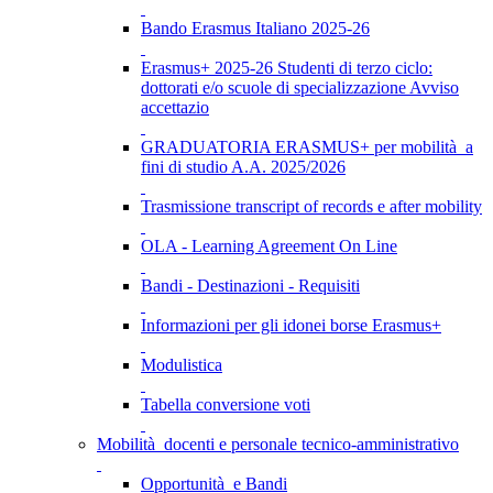
Bando Erasmus Italiano 2025-26
Erasmus+ 2025-26 Studenti di terzo ciclo:
dottorati e/o scuole di specializzazione Avviso
accettazio
GRADUATORIA ERASMUS+ per mobilità a
fini di studio A.A. 2025/2026
Trasmissione transcript of records e after mobility
OLA - Learning Agreement On Line
Bandi - Destinazioni - Requisiti
Informazioni per gli idonei borse Erasmus+
Modulistica
Tabella conversione voti
Mobilità docenti e personale tecnico-amministrativo
Opportunità e Bandi