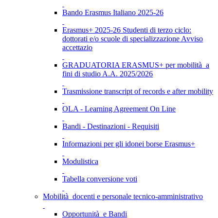
Bando Erasmus Italiano 2025-26
Erasmus+ 2025-26 Studenti di terzo ciclo:
dottorati e/o scuole di specializzazione Avviso
accettazio
GRADUATORIA ERASMUS+ per mobilità a
fini di studio A.A. 2025/2026
Trasmissione transcript of records e after mobility
OLA - Learning Agreement On Line
Bandi - Destinazioni - Requisiti
Informazioni per gli idonei borse Erasmus+
Modulistica
Tabella conversione voti
Mobilità docenti e personale tecnico-amministrativo
Opportunità e Bandi