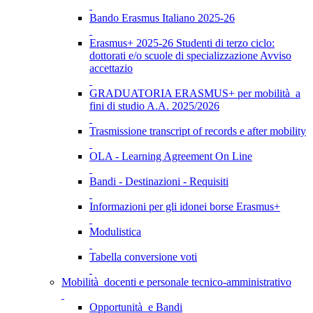
Bando Erasmus Italiano 2025-26
Erasmus+ 2025-26 Studenti di terzo ciclo:
dottorati e/o scuole di specializzazione Avviso
accettazio
GRADUATORIA ERASMUS+ per mobilità a
fini di studio A.A. 2025/2026
Trasmissione transcript of records e after mobility
OLA - Learning Agreement On Line
Bandi - Destinazioni - Requisiti
Informazioni per gli idonei borse Erasmus+
Modulistica
Tabella conversione voti
Mobilità docenti e personale tecnico-amministrativo
Opportunità e Bandi