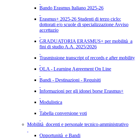
Bando Erasmus Italiano 2025-26
Erasmus+ 2025-26 Studenti di terzo ciclo:
dottorati e/o scuole di specializzazione Avviso
accettazio
GRADUATORIA ERASMUS+ per mobilità a
fini di studio A.A. 2025/2026
Trasmissione transcript of records e after mobility
OLA - Learning Agreement On Line
Bandi - Destinazioni - Requisiti
Informazioni per gli idonei borse Erasmus+
Modulistica
Tabella conversione voti
Mobilità docenti e personale tecnico-amministrativo
Opportunità e Bandi