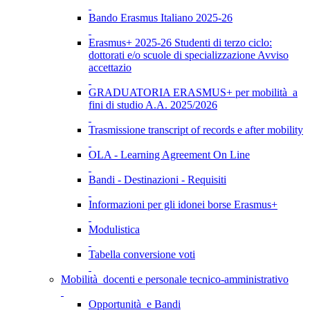
Bando Erasmus Italiano 2025-26
Erasmus+ 2025-26 Studenti di terzo ciclo:
dottorati e/o scuole di specializzazione Avviso
accettazio
GRADUATORIA ERASMUS+ per mobilità a
fini di studio A.A. 2025/2026
Trasmissione transcript of records e after mobility
OLA - Learning Agreement On Line
Bandi - Destinazioni - Requisiti
Informazioni per gli idonei borse Erasmus+
Modulistica
Tabella conversione voti
Mobilità docenti e personale tecnico-amministrativo
Opportunità e Bandi