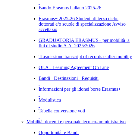
Bando Erasmus Italiano 2025-26
Erasmus+ 2025-26 Studenti di terzo ciclo:
dottorati e/o scuole di specializzazione Avviso
accettazio
GRADUATORIA ERASMUS+ per mobilità a
fini di studio A.A. 2025/2026
Trasmissione transcript of records e after mobility
OLA - Learning Agreement On Line
Bandi - Destinazioni - Requisiti
Informazioni per gli idonei borse Erasmus+
Modulistica
Tabella conversione voti
Mobilità docenti e personale tecnico-amministrativo
Opportunità e Bandi