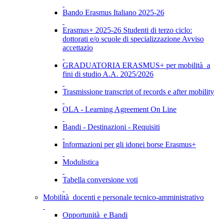
Bando Erasmus Italiano 2025-26
Erasmus+ 2025-26 Studenti di terzo ciclo:
dottorati e/o scuole di specializzazione Avviso
accettazio
GRADUATORIA ERASMUS+ per mobilità a
fini di studio A.A. 2025/2026
Trasmissione transcript of records e after mobility
OLA - Learning Agreement On Line
Bandi - Destinazioni - Requisiti
Informazioni per gli idonei borse Erasmus+
Modulistica
Tabella conversione voti
Mobilità docenti e personale tecnico-amministrativo
Opportunità e Bandi