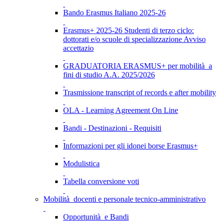
Bando Erasmus Italiano 2025-26
Erasmus+ 2025-26 Studenti di terzo ciclo:
dottorati e/o scuole di specializzazione Avviso
accettazio
GRADUATORIA ERASMUS+ per mobilità a
fini di studio A.A. 2025/2026
Trasmissione transcript of records e after mobility
OLA - Learning Agreement On Line
Bandi - Destinazioni - Requisiti
Informazioni per gli idonei borse Erasmus+
Modulistica
Tabella conversione voti
Mobilità docenti e personale tecnico-amministrativo
Opportunità e Bandi