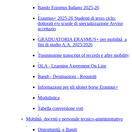
Bando Erasmus Italiano 2025-26
Erasmus+ 2025-26 Studenti di terzo ciclo:
dottorati e/o scuole di specializzazione Avviso
accettazio
GRADUATORIA ERASMUS+ per mobilità a
fini di studio A.A. 2025/2026
Trasmissione transcript of records e after mobility
OLA - Learning Agreement On Line
Bandi - Destinazioni - Requisiti
Informazioni per gli idonei borse Erasmus+
Modulistica
Tabella conversione voti
Mobilità docenti e personale tecnico-amministrativo
Opportunità e Bandi