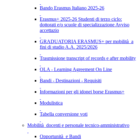
Bando Erasmus Italiano 2025-26
Erasmus+ 2025-26 Studenti di terzo ciclo:
dottorati e/o scuole di specializzazione Avviso
accettazio
GRADUATORIA ERASMUS+ per mobilità a
fini di studio A.A. 2025/2026
Trasmissione transcript of records e after mobility
OLA - Learning Agreement On Line
Bandi - Destinazioni - Requisiti
Informazioni per gli idonei borse Erasmus+
Modulistica
Tabella conversione voti
Mobilità docenti e personale tecnico-amministrativo
Opportunità e Bandi