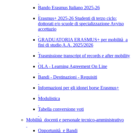
Bando Erasmus Italiano 2025-26
Erasmus+ 2025-26 Studenti di terzo ciclo:
dottorati e/o scuole di specializzazione Avviso
accettazio
GRADUATORIA ERASMUS+ per mobilità a
fini di studio A.A. 2025/2026
Trasmissione transcript of records e after mobility
OLA - Learning Agreement On Line
Bandi - Destinazioni - Requisiti
Informazioni per gli idonei borse Erasmus+
Modulistica
Tabella conversione voti
Mobilità docenti e personale tecnico-amministrativo
Opportunità e Bandi