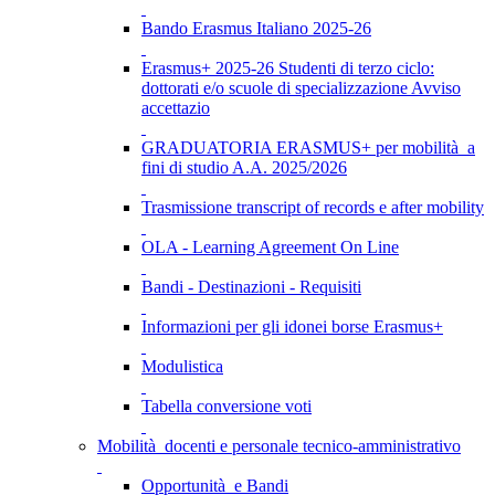
Bando Erasmus Italiano 2025-26
Erasmus+ 2025-26 Studenti di terzo ciclo:
dottorati e/o scuole di specializzazione Avviso
accettazio
GRADUATORIA ERASMUS+ per mobilità a
fini di studio A.A. 2025/2026
Trasmissione transcript of records e after mobility
OLA - Learning Agreement On Line
Bandi - Destinazioni - Requisiti
Informazioni per gli idonei borse Erasmus+
Modulistica
Tabella conversione voti
Mobilità docenti e personale tecnico-amministrativo
Opportunità e Bandi