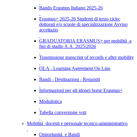
Bando Erasmus Italiano 2025-26
Erasmus+ 2025-26 Studenti di terzo ciclo:
dottorati e/o scuole di specializzazione Avviso
accettazio
GRADUATORIA ERASMUS+ per mobilità a
fini di studio A.A. 2025/2026
Trasmissione transcript of records e after mobility
OLA - Learning Agreement On Line
Bandi - Destinazioni - Requisiti
Informazioni per gli idonei borse Erasmus+
Modulistica
Tabella conversione voti
Mobilità docenti e personale tecnico-amministrativo
Opportunità e Bandi