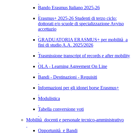
Bando Erasmus Italiano 2025-26
Erasmus+ 2025-26 Studenti di terzo ciclo:
dottorati e/o scuole di specializzazione Avviso
accettazio
GRADUATORIA ERASMUS+ per mobilità a
fini di studio A.A. 2025/2026
Trasmissione transcript of records e after mobility
OLA - Learning Agreement On Line
Bandi - Destinazioni - Requisiti
Informazioni per gli idonei borse Erasmus+
Modulistica
Tabella conversione voti
Mobilità docenti e personale tecnico-amministrativo
Opportunità e Bandi