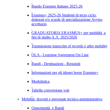
Bando Erasmus Italiano 2025-26
Erasmus+ 2025-26 Studenti di terzo ciclo:
dottorati e/o scuole di specializzazione Avviso
accettazio
GRADUATORIA ERASMUS+ per mobilità a
fini di studio A.A. 2025/2026
Trasmissione transcript of records e after mobility
OLA - Learning Agreement On Line
Bandi - Destinazioni - Requisiti
Informazioni per gli idonei borse Erasmus+
Modulistica
Tabella conversione voti
Mobilità docenti e personale tecnico-amministrativo
Opportunità e Bandi