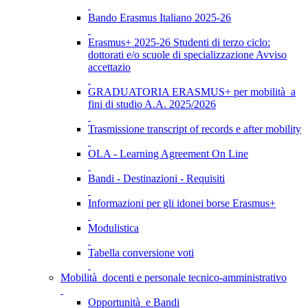
Bando Erasmus Italiano 2025-26
Erasmus+ 2025-26 Studenti di terzo ciclo:
dottorati e/o scuole di specializzazione Avviso
accettazio
GRADUATORIA ERASMUS+ per mobilità a
fini di studio A.A. 2025/2026
Trasmissione transcript of records e after mobility
OLA - Learning Agreement On Line
Bandi - Destinazioni - Requisiti
Informazioni per gli idonei borse Erasmus+
Modulistica
Tabella conversione voti
Mobilità docenti e personale tecnico-amministrativo
Opportunità e Bandi