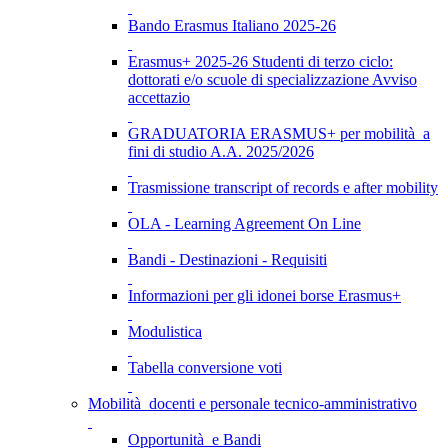
Bando Erasmus Italiano 2025-26
Erasmus+ 2025-26 Studenti di terzo ciclo:
dottorati e/o scuole di specializzazione Avviso
accettazio
GRADUATORIA ERASMUS+ per mobilità a
fini di studio A.A. 2025/2026
Trasmissione transcript of records e after mobility
OLA - Learning Agreement On Line
Bandi - Destinazioni - Requisiti
Informazioni per gli idonei borse Erasmus+
Modulistica
Tabella conversione voti
Mobilità docenti e personale tecnico-amministrativo
Opportunità e Bandi