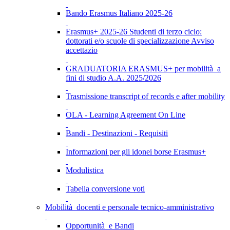
Bando Erasmus Italiano 2025-26
Erasmus+ 2025-26 Studenti di terzo ciclo:
dottorati e/o scuole di specializzazione Avviso
accettazio
GRADUATORIA ERASMUS+ per mobilità a
fini di studio A.A. 2025/2026
Trasmissione transcript of records e after mobility
OLA - Learning Agreement On Line
Bandi - Destinazioni - Requisiti
Informazioni per gli idonei borse Erasmus+
Modulistica
Tabella conversione voti
Mobilità docenti e personale tecnico-amministrativo
Opportunità e Bandi