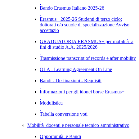
Bando Erasmus Italiano 2025-26
Erasmus+ 2025-26 Studenti di terzo ciclo:
dottorati e/o scuole di specializzazione Avviso
accettazio
GRADUATORIA ERASMUS+ per mobilità a
fini di studio A.A. 2025/2026
Trasmissione transcript of records e after mobility
OLA - Learning Agreement On Line
Bandi - Destinazioni - Requisiti
Informazioni per gli idonei borse Erasmus+
Modulistica
Tabella conversione voti
Mobilità docenti e personale tecnico-amministrativo
Opportunità e Bandi