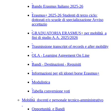
Bando Erasmus Italiano 2025-26
Erasmus+ 2025-26 Studenti di terzo ciclo:
dottorati e/o scuole di specializzazione Avviso
accettazio
GRADUATORIA ERASMUS+ per mobilità a
fini di studio A.A. 2025/2026
Trasmissione transcript of records e after mobility
OLA - Learning Agreement On Line
Bandi - Destinazioni - Requisiti
Informazioni per gli idonei borse Erasmus+
Modulistica
Tabella conversione voti
Mobilità docenti e personale tecnico-amministrativo
Opportunità e Bandi