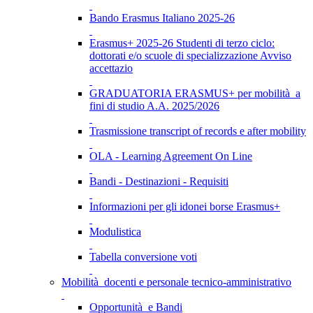
Bando Erasmus Italiano 2025-26
Erasmus+ 2025-26 Studenti di terzo ciclo:
dottorati e/o scuole di specializzazione Avviso
accettazio
GRADUATORIA ERASMUS+ per mobilità a
fini di studio A.A. 2025/2026
Trasmissione transcript of records e after mobility
OLA - Learning Agreement On Line
Bandi - Destinazioni - Requisiti
Informazioni per gli idonei borse Erasmus+
Modulistica
Tabella conversione voti
Mobilità docenti e personale tecnico-amministrativo
Opportunità e Bandi