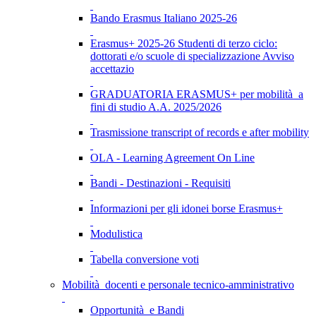
Bando Erasmus Italiano 2025-26
Erasmus+ 2025-26 Studenti di terzo ciclo:
dottorati e/o scuole di specializzazione Avviso
accettazio
GRADUATORIA ERASMUS+ per mobilità a
fini di studio A.A. 2025/2026
Trasmissione transcript of records e after mobility
OLA - Learning Agreement On Line
Bandi - Destinazioni - Requisiti
Informazioni per gli idonei borse Erasmus+
Modulistica
Tabella conversione voti
Mobilità docenti e personale tecnico-amministrativo
Opportunità e Bandi