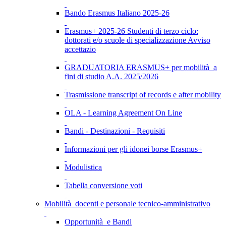
Bando Erasmus Italiano 2025-26
Erasmus+ 2025-26 Studenti di terzo ciclo:
dottorati e/o scuole di specializzazione Avviso
accettazio
GRADUATORIA ERASMUS+ per mobilità a
fini di studio A.A. 2025/2026
Trasmissione transcript of records e after mobility
OLA - Learning Agreement On Line
Bandi - Destinazioni - Requisiti
Informazioni per gli idonei borse Erasmus+
Modulistica
Tabella conversione voti
Mobilità docenti e personale tecnico-amministrativo
Opportunità e Bandi