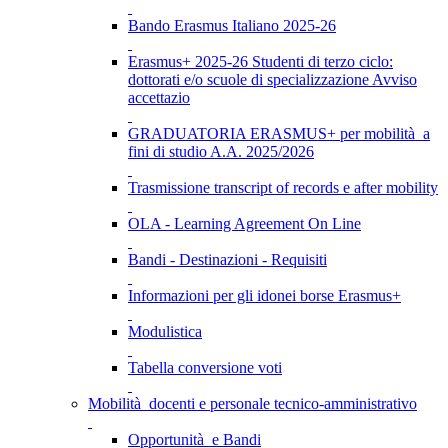
Bando Erasmus Italiano 2025-26
Erasmus+ 2025-26 Studenti di terzo ciclo:
dottorati e/o scuole di specializzazione Avviso
accettazio
GRADUATORIA ERASMUS+ per mobilità a
fini di studio A.A. 2025/2026
Trasmissione transcript of records e after mobility
OLA - Learning Agreement On Line
Bandi - Destinazioni - Requisiti
Informazioni per gli idonei borse Erasmus+
Modulistica
Tabella conversione voti
Mobilità docenti e personale tecnico-amministrativo
Opportunità e Bandi