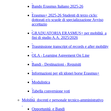
Bando Erasmus Italiano 2025-26
Erasmus+ 2025-26 Studenti di terzo ciclo:
dottorati e/o scuole di specializzazione Avviso
accettazio
GRADUATORIA ERASMUS+ per mobilità a
fini di studio A.A. 2025/2026
Trasmissione transcript of records e after mobility
OLA - Learning Agreement On Line
Bandi - Destinazioni - Requisiti
Informazioni per gli idonei borse Erasmus+
Modulistica
Tabella conversione voti
Mobilità docenti e personale tecnico-amministrativo
Opportunità e Bandi