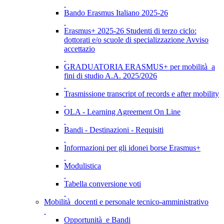
Bando Erasmus Italiano 2025-26
Erasmus+ 2025-26 Studenti di terzo ciclo:
dottorati e/o scuole di specializzazione Avviso
accettazio
GRADUATORIA ERASMUS+ per mobilità a
fini di studio A.A. 2025/2026
Trasmissione transcript of records e after mobility
OLA - Learning Agreement On Line
Bandi - Destinazioni - Requisiti
Informazioni per gli idonei borse Erasmus+
Modulistica
Tabella conversione voti
Mobilità docenti e personale tecnico-amministrativo
Opportunità e Bandi