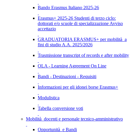
Bando Erasmus Italiano 2025-26
Erasmus+ 2025-26 Studenti di terzo ciclo:
dottorati e/o scuole di specializzazione Avviso
accettazio
GRADUATORIA ERASMUS+ per mobilità a
fini di studio A.A. 2025/2026
Trasmissione transcript of records e after mobility
OLA - Learning Agreement On Line
Bandi - Destinazioni - Requisiti
Informazioni per gli idonei borse Erasmus+
Modulistica
Tabella conversione voti
Mobilità docenti e personale tecnico-amministrativo
Opportunità e Bandi