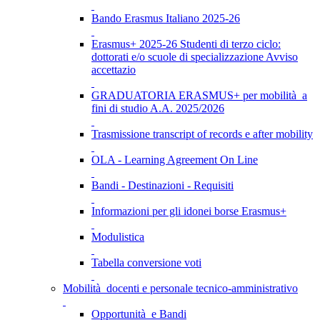
Bando Erasmus Italiano 2025-26
Erasmus+ 2025-26 Studenti di terzo ciclo:
dottorati e/o scuole di specializzazione Avviso
accettazio
GRADUATORIA ERASMUS+ per mobilità a
fini di studio A.A. 2025/2026
Trasmissione transcript of records e after mobility
OLA - Learning Agreement On Line
Bandi - Destinazioni - Requisiti
Informazioni per gli idonei borse Erasmus+
Modulistica
Tabella conversione voti
Mobilità docenti e personale tecnico-amministrativo
Opportunità e Bandi