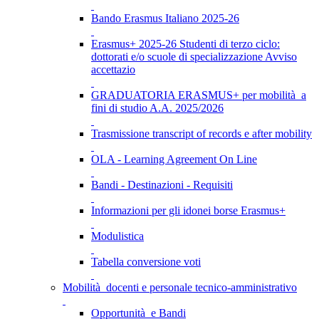
Bando Erasmus Italiano 2025-26
Erasmus+ 2025-26 Studenti di terzo ciclo:
dottorati e/o scuole di specializzazione Avviso
accettazio
GRADUATORIA ERASMUS+ per mobilità a
fini di studio A.A. 2025/2026
Trasmissione transcript of records e after mobility
OLA - Learning Agreement On Line
Bandi - Destinazioni - Requisiti
Informazioni per gli idonei borse Erasmus+
Modulistica
Tabella conversione voti
Mobilità docenti e personale tecnico-amministrativo
Opportunità e Bandi