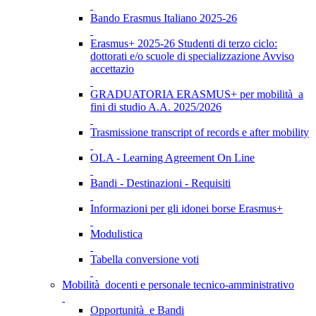
Bando Erasmus Italiano 2025-26
Erasmus+ 2025-26 Studenti di terzo ciclo:
dottorati e/o scuole di specializzazione Avviso
accettazio
GRADUATORIA ERASMUS+ per mobilità a
fini di studio A.A. 2025/2026
Trasmissione transcript of records e after mobility
OLA - Learning Agreement On Line
Bandi - Destinazioni - Requisiti
Informazioni per gli idonei borse Erasmus+
Modulistica
Tabella conversione voti
Mobilità docenti e personale tecnico-amministrativo
Opportunità e Bandi