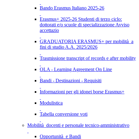
Bando Erasmus Italiano 2025-26
Erasmus+ 2025-26 Studenti di terzo ciclo:
dottorati e/o scuole di specializzazione Avviso
accettazio
GRADUATORIA ERASMUS+ per mobilità a
fini di studio A.A. 2025/2026
Trasmissione transcript of records e after mobility
OLA - Learning Agreement On Line
Bandi - Destinazioni - Requisiti
Informazioni per gli idonei borse Erasmus+
Modulistica
Tabella conversione voti
Mobilità docenti e personale tecnico-amministrativo
Opportunità e Bandi