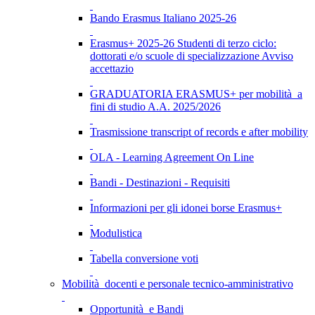
Bando Erasmus Italiano 2025-26
Erasmus+ 2025-26 Studenti di terzo ciclo:
dottorati e/o scuole di specializzazione Avviso
accettazio
GRADUATORIA ERASMUS+ per mobilità a
fini di studio A.A. 2025/2026
Trasmissione transcript of records e after mobility
OLA - Learning Agreement On Line
Bandi - Destinazioni - Requisiti
Informazioni per gli idonei borse Erasmus+
Modulistica
Tabella conversione voti
Mobilità docenti e personale tecnico-amministrativo
Opportunità e Bandi