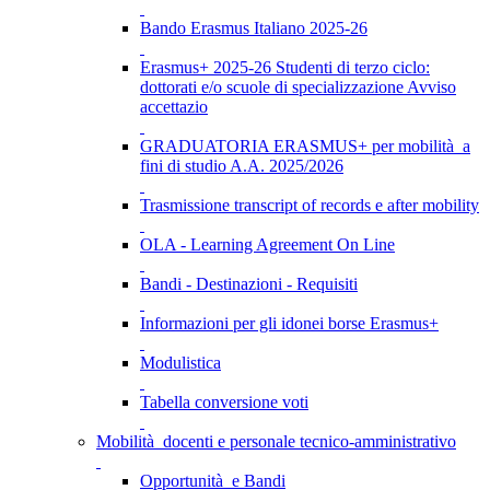
Bando Erasmus Italiano 2025-26
Erasmus+ 2025-26 Studenti di terzo ciclo:
dottorati e/o scuole di specializzazione Avviso
accettazio
GRADUATORIA ERASMUS+ per mobilità a
fini di studio A.A. 2025/2026
Trasmissione transcript of records e after mobility
OLA - Learning Agreement On Line
Bandi - Destinazioni - Requisiti
Informazioni per gli idonei borse Erasmus+
Modulistica
Tabella conversione voti
Mobilità docenti e personale tecnico-amministrativo
Opportunità e Bandi