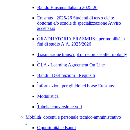
Bando Erasmus Italiano 2025-26
Erasmus+ 2025-26 Studenti di terzo ciclo:
dottorati e/o scuole di specializzazione Avviso
accettazio
GRADUATORIA ERASMUS+ per mobilità a
fini di studio A.A. 2025/2026
Trasmissione transcript of records e after mobility
OLA - Learning Agreement On Line
Bandi - Destinazioni - Requisiti
Informazioni per gli idonei borse Erasmus+
Modulistica
Tabella conversione voti
Mobilità docenti e personale tecnico-amministrativo
Opportunità e Bandi