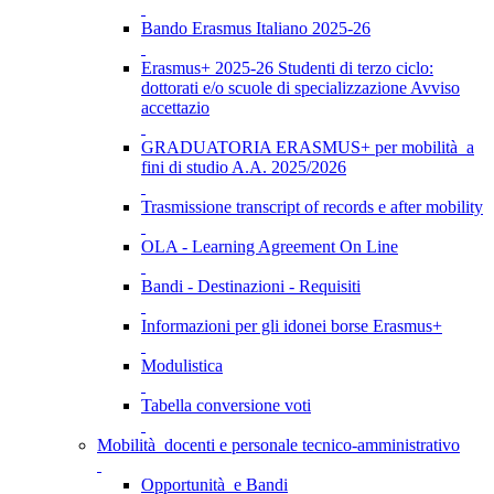
Bando Erasmus Italiano 2025-26
Erasmus+ 2025-26 Studenti di terzo ciclo:
dottorati e/o scuole di specializzazione Avviso
accettazio
GRADUATORIA ERASMUS+ per mobilità a
fini di studio A.A. 2025/2026
Trasmissione transcript of records e after mobility
OLA - Learning Agreement On Line
Bandi - Destinazioni - Requisiti
Informazioni per gli idonei borse Erasmus+
Modulistica
Tabella conversione voti
Mobilità docenti e personale tecnico-amministrativo
Opportunità e Bandi