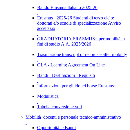
Bando Erasmus Italiano 2025-26
Erasmus+ 2025-26 Studenti di terzo ciclo:
dottorati e/o scuole di specializzazione Avviso
accettazio
GRADUATORIA ERASMUS+ per mobilità a
fini di studio A.A. 2025/2026
Trasmissione transcript of records e after mobility
OLA - Learning Agreement On Line
Bandi - Destinazioni - Requisiti
Informazioni per gli idonei borse Erasmus+
Modulistica
Tabella conversione voti
Mobilità docenti e personale tecnico-amministrativo
Opportunità e Bandi