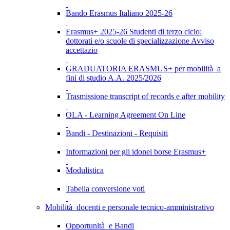
Bando Erasmus Italiano 2025-26
Erasmus+ 2025-26 Studenti di terzo ciclo:
dottorati e/o scuole di specializzazione Avviso
accettazio
GRADUATORIA ERASMUS+ per mobilità a
fini di studio A.A. 2025/2026
Trasmissione transcript of records e after mobility
OLA - Learning Agreement On Line
Bandi - Destinazioni - Requisiti
Informazioni per gli idonei borse Erasmus+
Modulistica
Tabella conversione voti
Mobilità docenti e personale tecnico-amministrativo
Opportunità e Bandi