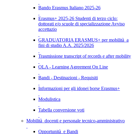
Bando Erasmus Italiano 2025-26
Erasmus+ 2025-26 Studenti di terzo ciclo:
dottorati e/o scuole di specializzazione Avviso
accettazio
GRADUATORIA ERASMUS+ per mobilità a
fini di studio A.A. 2025/2026
Trasmissione transcript of records e after mobility
OLA - Learning Agreement On Line
Bandi - Destinazioni - Requisiti
Informazioni per gli idonei borse Erasmus+
Modulistica
Tabella conversione voti
Mobilità docenti e personale tecnico-amministrativo
Opportunità e Bandi