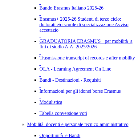
Bando Erasmus Italiano 2025-26
Erasmus+ 2025-26 Studenti di terzo ciclo:
dottorati e/o scuole di specializzazione Avviso
accettazio
GRADUATORIA ERASMUS+ per mobilità a
fini di studio A.A. 2025/2026
Trasmissione transcript of records e after mobility
OLA - Learning Agreement On Line
Bandi - Destinazioni - Requisiti
Informazioni per gli idonei borse Erasmus+
Modulistica
Tabella conversione voti
Mobilità docenti e personale tecnico-amministrativo
Opportunità e Bandi